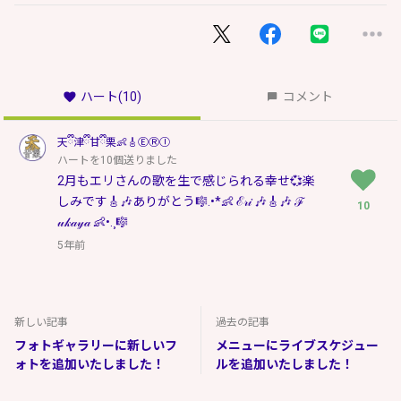
ハート
(10)
コメント
天ྀི津ྀི甘ྀི栗👶🎸ⒺⓇⒾ
ハートを10個送りました
2月もエリさんの歌を生で感じられる幸せ💞楽
しみです🎸🎶ありがとう🎼.•*👶 ℰ𝓇𝒾 🎶🎸🎶 ℱ
10
𝓊𝓀𝒶𝓎𝒶 👶•.¸🎼
5年前
新しい記事
過去の記事
フォトギャラリーに新しいフ
メニューにライブスケジュー
ォトを追加いたしました！
ルを追加いたしました！